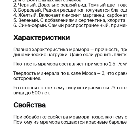
Черный. Довольно редкий вид. Темный цвет гово
Бордовый. Редкая расцветка получается благод
Желтый. Включает лимонит, марганец, карбона
Зеленый. С добавлениями серпентина, хлорита и
Сине-серый. Самый распространенный, применим
Характеристики
Главная характеристика мрамора — прочность, п
динамические нагрузки. Даже если уронить плитку
Плотность мрамора составляет примерно 2,5 г/см³,
Твердость минерала по шкале Мооса — 3, что сра
осторожнее.
Его относят к третьему типу истираемости. Это о
вида до 500 лет.
Свойства
При обработке свойства мрамора позволяют ему со
Поэтому из мрамора создаются красивые барельефы