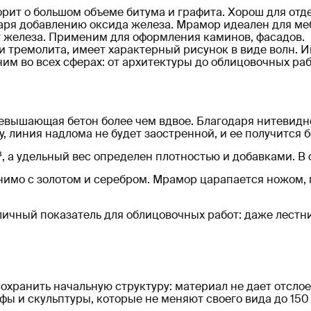
рит о большом объеме битума и графита. Хорош для отд
аря добавлению оксида железа. Мрамор идеален для меб
т железа. Применим для оформления каминов, фасадов.
 тремолита, имеет характерный рисунок в виде волн. И
 во всех сферах: от архитектуры до облицовочных раб
ревышающая бетон более чем вдвое. Благодаря нитеви
, линия надлома не будет заостренной, и ее получится 
 а удельный вес определен плотностью и добавками. В с
внимо с золотом и серебром. Мрамор царапается ножом,
тличный показатель для облицовочных работ: даже лестн
хранить начальную структуру: материал не дает отслоек
 и скульптуры, которые не меняют своего вида до 150 