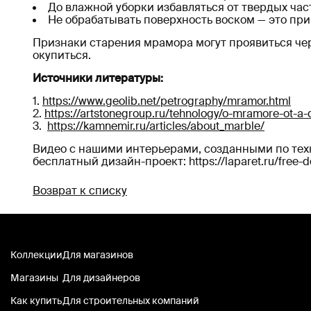
До влажной уборки избавляться от твердых час
Не обрабатывать поверхность воском — это пр
Признаки старения мрамора могут проявиться чер
окупиться.
Источники литературы:
https://www.geolib.net/petrography/mramor.html
https://artstonegroup.ru/tehnology/o-mramore-ot-a-
https://kamnemir.ru/articles/about_marble/
Видео с нашими интерьерами, созданными по техно
бесплатный дизайн-проект: https://laparet.ru/free-des
Возврат к списку
Коллекции
Для магазинов
Магазины
Для дизайнеров
Как купить
Для строительных компаний