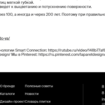
тиц мягкой губкой.
иведет к выцветанию и потускнению поверхности.
ез 100, а иногда и через 200 лет. Поэтому при правиль
do-ya/
логии Smart Connection: https://rutube.ru/video/148b7
ign/ Мы в Pinterest: https://ru.pinterest.com/laparetdesign/ 
О бренде
Полезные советы
8
8
Каталоги
Новости
i
Дизайн-проект
Словарь плитки