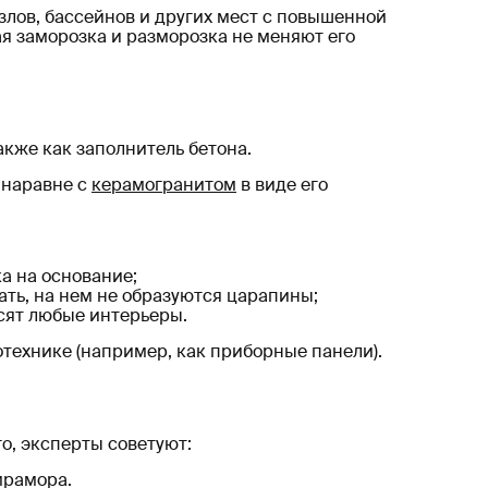
лов, бассейнов и других мест с повышенной
ая заморозка и разморозка не меняют его
кже как заполнитель бетона.
 наравне с
керамогранитом
в виде его
ка на основание;
ать, на нем не образуются царапины;
сят любые интерьеры.
отехнике (например, как приборные панели).
о, эксперты советуют:
мрамора.