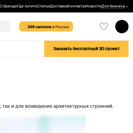
Для бизнеса
О бренде
Где купить
Статьи
Доставка
Контакты
Новости
248
салонов
в России
Заказать бесплатный 3D проект
 так и для возведения архитектурных строений.