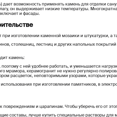
 дает возможность применять камень для отделки сануз
влагу, он выдерживает низкие температуры. Многократн
включает и фасады.
оительстве
ри изготовлении каменной мозаики и штукатурки, а та
нов, столешниц, лестниц и других напольных покрытий
дит камень:
 поэтому с ней удобнее работать, и уменьшается нагруз
ного мрамора, керамогранит не нужно регулярно полиров
ором расцветок, неповторимыми узорами, которые укра
 использования при изготовлении памятников, в электр
к повреждениям и царапинам. Чтобы уберечь его от этог
ящие составы, лучше купить специальные растворы для 